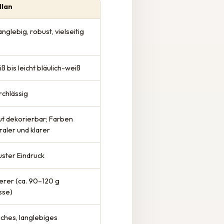
llan
anglebig, robust, vielseitig
iß bis leicht bläulich-weiß
urchlässig
ut dekorierbar; Farben
raler und klarer
uster Eindruck
rer (ca. 90–120 g
sse)
iches, langlebiges