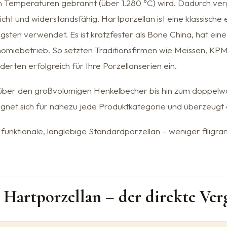
 Temperaturen gebrannt (über 1.280 °C) wird. Dadurch verg
icht und widerstandsfähig. Hartporzellan ist eine klassische
gsten verwendet. Es ist kratzfester als Bone China, hat eine
onomiebetrieb. So setzten Traditionsfirmen wie Meissen, KP
erten erfolgreich für Ihre Porzellanserien ein.
 über den großvolumigen Henkelbecher bis hin zum doppelw
gnet sich für nahezu jede Produktkategorie und überzeugt d
s funktionale, langlebige Standardporzellan – weniger filigr
 Hartporzellan – der direkte Ver