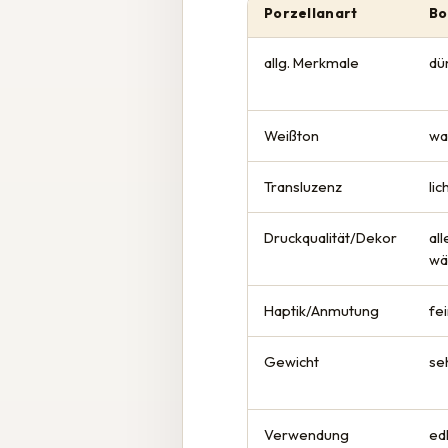
Porzellanart
Bo
allg. Merkmale
dün
Weißton
wa
Transluzenz
li
Druckqualität/Dekor
al
wä
Haptik/Anmutung
fei
Gewicht
se
Verwendung
ed