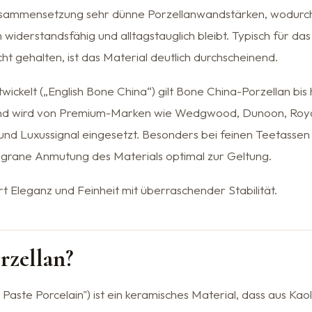
Zusammensetzung sehr dünne Porzellanwandstärken, wodurch
h widerstandsfähig und alltagstauglich bleibt. Typisch für das
ht gehalten, ist das Material deutlich durchscheinend.
wickelt („English Bone China“) gilt Bone China-Porzellan bis
und wird von Premium-Marken wie Wedgwood, Dunoon, Royal
- und Luxussignal eingesetzt. Besonders bei feinen Teetasse
ligrane Anmutung des Materials optimal zur Geltung.
t Eleganz und Feinheit mit überraschender Stabilität.
rzellan?
Paste Porcelain") ist ein keramisches Material, dass aus Kao