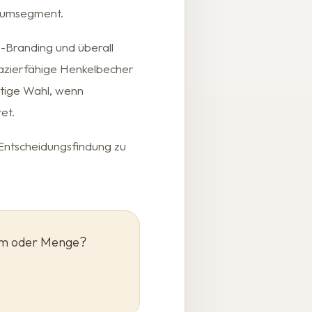
miumsegment.
-Branding und überall
apazierfähige Henkelbecher
htige Wahl, wenn
et.
 Entscheidungsfindung zu
orm oder Menge?