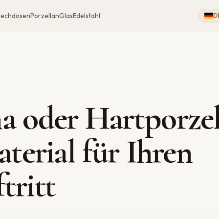
lechdosen
Porzellan
Glas
Edelstahl
D
a oder Hartporzel
aterial für Ihren
tritt