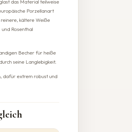
last das Material teilweise
 europäische Porzellanart
 reinere, kältere Weiße
M und Rosenthal
andigen Becher für heiße
urch seine Langlebigkeit.
an, dafür extrem robust und
gleich