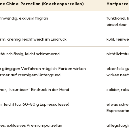
ne China-Porzellan (Knochenporzellan)
Hartporze
nwandig, exklusiv, filigran
funktional, l
einsetzbar
rm, cremig, leicht weich im Eindruck
kühl, reinwe
chtdurchlässig, leicht schimmernd
nicht lichtd
le gängigen Verfahren möglich; Farben wirken
ebenfalls g
rmer auf cremigem Untergrund
wirken neut
ner, „luxuriöser“ Eindruck in der Hand
solider, rob
hr leicht (ca. 60–80 g Espressotasse)
etwas schwe
Espressota
les, exklusives Premiumporzellan
alltagstaugl