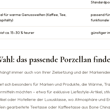
Standardpo
eal für warme Genusswelten (Kaffee, Tee,
passend für
pitality)
funktionale
ist ca. 15–30 % teurer
günstiger im
ahl: das passende Porzellan find
 hängt immer auch von Ihrer Zielsetzung und der Markeniden
et sich besonders für Marken und Produkte, die Wärme, Trad
itteln möchten – etwa für exklusive Liefestyle-Artikel, stil
kel oder Hotellerie der Luxusklasse, wo Atmosphäre und Em
fein gearbeitete Teetasse oder Kaffeetasse aus Bone China 