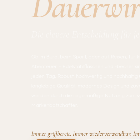
Dauerwir
Die clevere Entscheidung für j
Ob im Büro, beim Sport, oder auf Reisen, für
Abenteuer – Edelstahlflaschen und -becher sin
jeden Tag. Robust, hochwertig und nachhaltig
langlebige Qualität, modernes Design und zuve
werden durch die regelmäßige Nutzung zum 
Markenbotschafter.
Immer griffbereit. Immer wiederverwendbar. Im