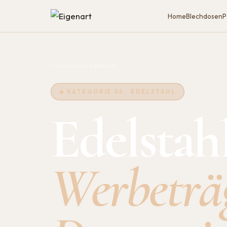
Home
Blechdosen
P
Private Label
/
Edelstahl
◆
KATEGORIE 04 · EDELSTAHL
Edelstahl
Werbeträ