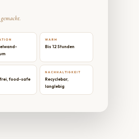
 gemacht.
ATION
WARM
elwand-
Bis 12 Stunden
um
NACHHALTIGKEIT
rei, food-safe
Recyclebar,
langlebig