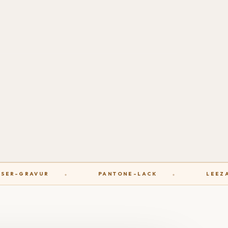
ER-GRAVUR
PANTONE-LACK
LEEZA-