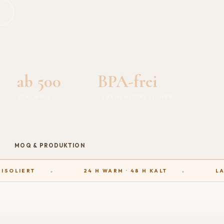
ab 500
BPA-frei
STK. MOQ
LEBENSMITTELSICHER
MOQ & PRODUKTION
SOLIERT
24 H WARM · 48 H KALT
LAS