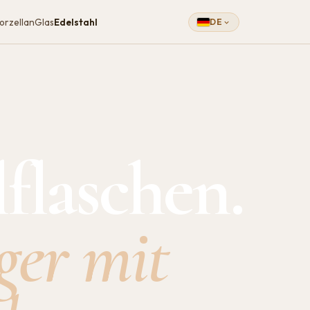
orzellan
Glas
Edelstahl
DE
­flaschen.
ger mit