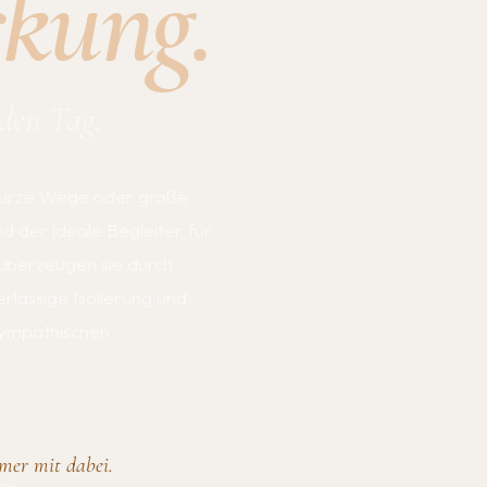
kung.
eden Tag.
 kurze Wege oder große
d der ideale Begleiter für
 überzeugen sie durch
rlässige Isolierung und
sympathischen
mer mit dabei.