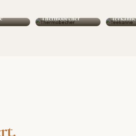
he
Thermobecher
Teekanne
rt.