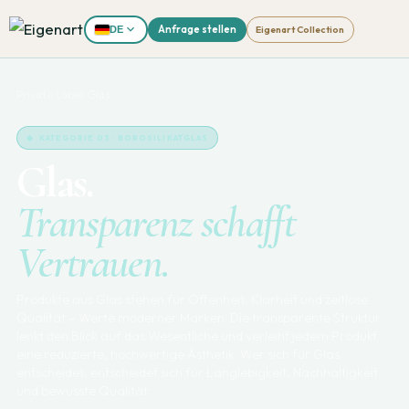
Anfrage stellen
Eigenart Collection
DE
Private Label
/
Glas
◆ KATEGORIE 03 · BOROSILIKATGLAS
Glas.
Transparenz schafft
Vertrauen.
Produkte aus Glas stehen für Offenheit, Klarheit und zeitlose
Qualität – Werte moderner Marken. Die transparente Struktur
lenkt den Blick auf das Wesentliche und verleiht jedem Produkt
eine reduzierte, hochwertige Ästhetik. Wer sich für Glas
entscheidet, entscheidet sich für Langlebigkeit, Nachhaltigkeit
und bewusste Qualität.