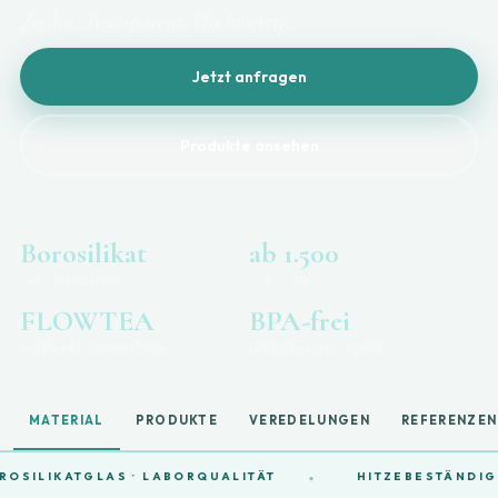
Zeitlos. Transparent. Hochwertig.
Jetzt anfragen
Produkte ansehen
Borosilikat
ab 1.500
LABORQUALITÄT
STK. MOQ
FLOWTEA
BPA-frei
EIGENART-INNOVATION
LEBENSMITTELSICHER
MATERIAL
PRODUKTE
VEREDELUNGEN
REFERENZEN
OSILIKATGLAS · LABORQUALITÄT
HITZEBESTÄNDIG 